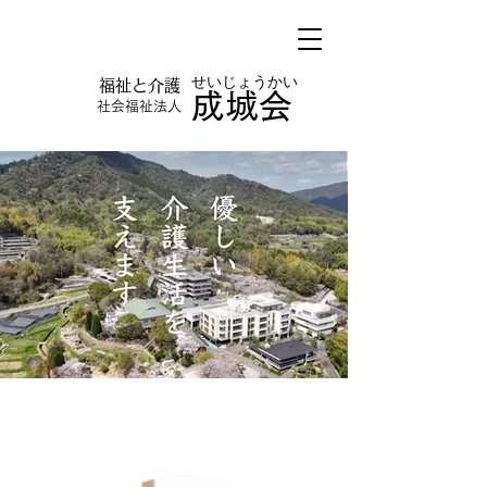
​せいじょうかい
​福祉と介護
​成城会
​社会福祉法人