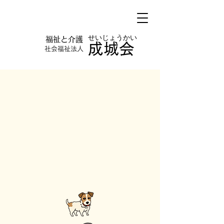
​せいじょうかい
​福祉と介護
​成城会
​社会福祉法人